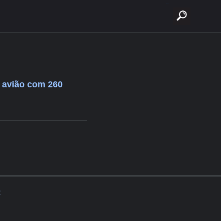
buscar
e avião com 260
o