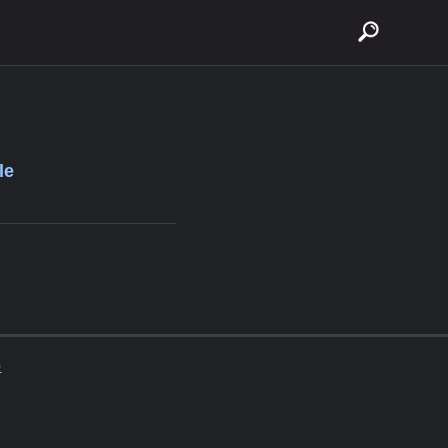
buscar
le
o