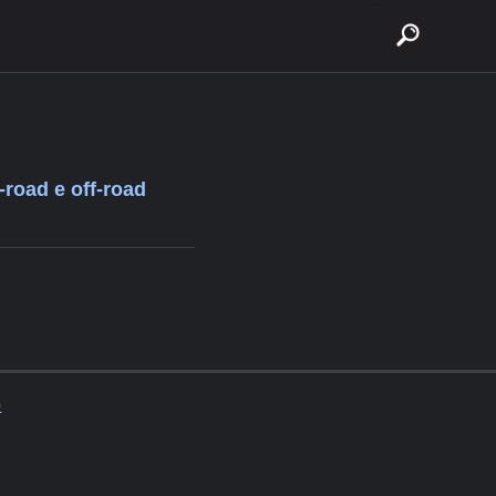
buscar
road e off-road
o