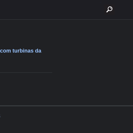
buscar
 com turbinas da
o