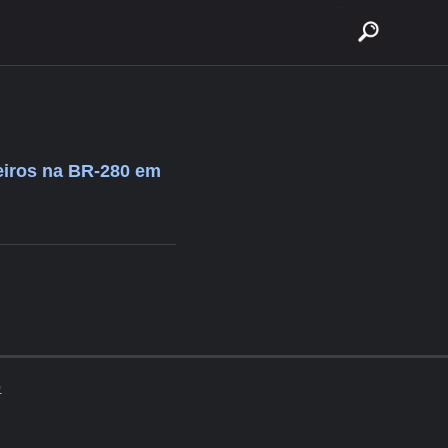
buscar
eiros na BR-280 em
o