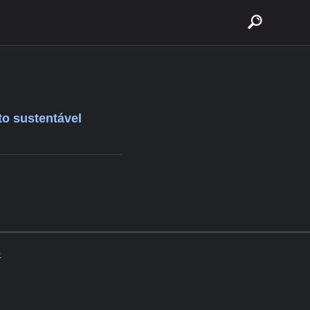
buscar
to sustentável
o