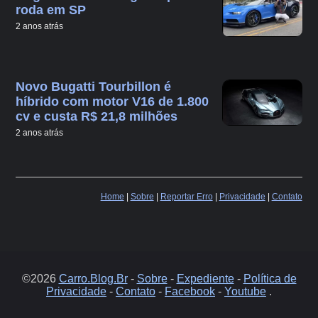
roda em SP
2 anos atrás
Novo Bugatti Tourbillon é
híbrido com motor V16 de 1.800
cv e custa R$ 21,8 milhões
2 anos atrás
Home
|
Sobre
|
Reportar Erro
|
Privacidade
|
Contato
©2026
Carro.Blog.Br
-
Sobre
-
Expediente
-
Política de
Privacidade
-
Contato
-
Facebook
-
Youtube
.