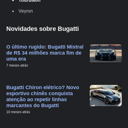
Tourbillon
Veyron
Novidades sobre Bugatti
O último rugido: Bugatti Mistral
de R$ 34 milhões marca fim de
uma era
7 meses atrás
Bugatti Chiron elétrico? Novo
esportivo chinês conquista
atenção ao repetir linhas
marcantes do Bugatti
10 meses atrás