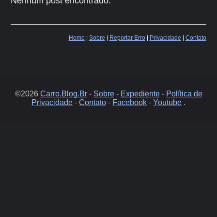
Nenhum post encontrado.
Home
|
Sobre
|
Reportar Erro
|
Privacidade
|
Contato
©2026
Carro.Blog.Br
-
Sobre
-
Expediente
-
Política de
Privacidade
-
Contato
-
Facebook
-
Youtube
.