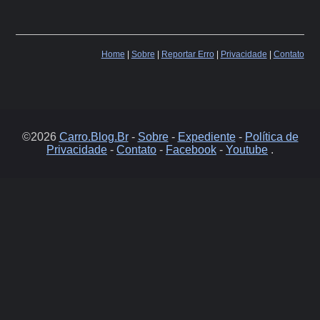
Home
|
Sobre
|
Reportar Erro
|
Privacidade
|
Contato
©2026
Carro.Blog.Br
-
Sobre
-
Expediente
-
Política de
Privacidade
-
Contato
-
Facebook
-
Youtube
.