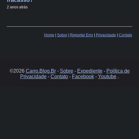
fracasso?
2 anos atrás
Home
|
Sobre
|
Reportar Erro
|
Privacidade
|
Contato
©2026
Carro.Blog.Br
-
Sobre
-
Expediente
-
Política de
Privacidade
-
Contato
-
Facebook
-
Youtube
.