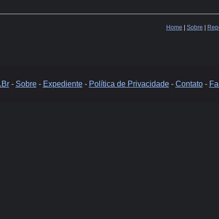
Home
|
Sobre
|
Repo
.Br
-
Sobre
-
Expediente
-
Política de Privacidade
-
Contato
-
Fa