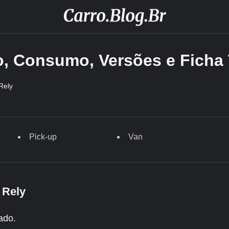
ço, Consumo, Versões e Ficha
Rely
Pick-up
Van
 Rely
ado.