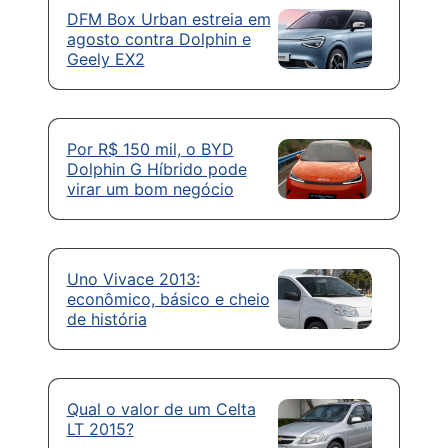
DFM Box Urban estreia em
agosto contra Dolphin e
Geely EX2
Por R$ 150 mil, o BYD
Dolphin G Híbrido pode
virar um bom negócio
Uno Vivace 2013:
econômico, básico e cheio
de história
Qual o valor de um Celta
LT 2015?