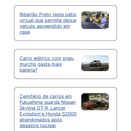
Ribeirão Preto testa pátio
virtual que permite deixar
veículo apreendido em
casa
Carro elétrico com pneu
murcho gasta mais
bateria?
Cemitério de carros em
Fukushima guarda Nissan
Skyline GT-R, Lancer
Evolution e Honda S2000
abandonados após
desastre nuclear