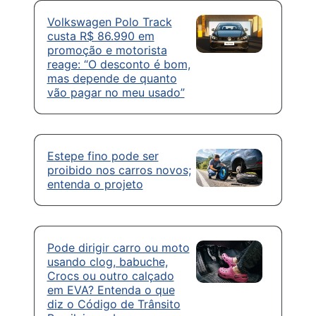
Volkswagen Polo Track
custa R$ 86.990 em
promoção e motorista
reage: “O desconto é bom,
mas depende de quanto
vão pagar no meu usado”
Estepe fino pode ser
proibido nos carros novos;
entenda o projeto
Pode dirigir carro ou moto
usando clog, babuche,
Crocs ou outro calçado
em EVA? Entenda o que
diz o Código de Trânsito