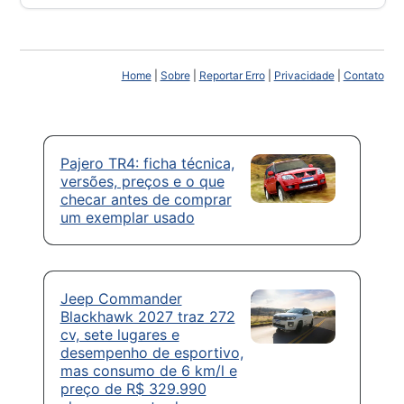
Home
|
Sobre
|
Reportar Erro
|
Privacidade
|
Contato
Pajero TR4: ficha técnica,
versões, preços e o que
checar antes de comprar
um exemplar usado
Jeep Commander
Blackhawk 2027 traz 272
cv, sete lugares e
desempenho de esportivo,
mas consumo de 6 km/l e
preço de R$ 329.990