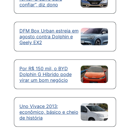
confiar”, diz dono
DFM Box Urban estreia em
agosto contra Dolphin e
Geely EX2
Por R$ 150 mil, o BYD
Dolphin G Híbrido pode
virar um bom negócio
Uno Vivace 2013:
econômico, básico e cheio
de história