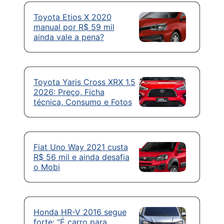
Toyota Etios X 2020
manual por R$ 59 mil
ainda vale a pena?
Toyota Yaris Cross XRX 1.5
2026: Preço, Ficha
técnica, Consumo e Fotos
Fiat Uno Way 2021 custa
R$ 56 mil e ainda desafia
o Mobi
Honda HR-V 2016 segue
forte: “É carro para