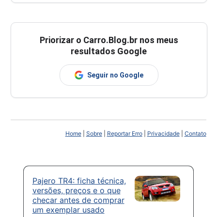
Priorizar o Carro.Blog.br nos meus
resultados Google
Seguir no Google
Home
|
Sobre
|
Reportar Erro
|
Privacidade
|
Contato
Pajero TR4: ficha técnica,
versões, preços e o que
checar antes de comprar
um exemplar usado