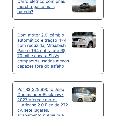
Carro elétrico com pneu
murcho gasta mais
bateria?
Com motor 2.0, câmbio
automático e tração 4×4
com reduzida, Mitsubishi
Pajero TR4 cobra até R$
70 mil e encara SUVs
compactos usados menos
capazes fora do asfalto
Por R$ 329.990, o Jeep
Commander Blackhawk
2027 oferece motor
Hurricane 2.0 Flex de 272
cv, sete lugares,
acabamento premium e