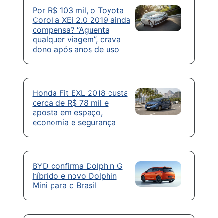
Por R$ 103 mil, o Toyota
Corolla XEi 2.0 2019 ainda
compensa? “Aguenta
qualquer viagem”, crava
dono após anos de uso
Honda Fit EXL 2018 custa
cerca de R$ 78 mil e
aposta em espaço,
economia e segurança
BYD confirma Dolphin G
híbrido e novo Dolphin
Mini para o Brasil