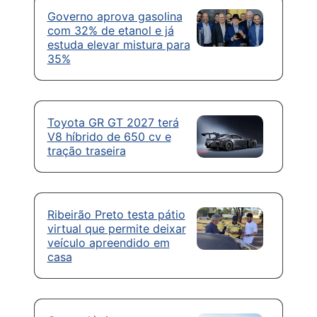
Governo aprova gasolina
com 32% de etanol e já
estuda elevar mistura para
35%
Toyota GR GT 2027 terá
V8 híbrido de 650 cv e
tração traseira
Ribeirão Preto testa pátio
virtual que permite deixar
veículo apreendido em
casa