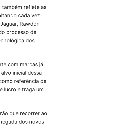
a também reflete as
oltando cada vez
a Jaguar, Rawdon
 do processo de
ecnológica dos
nte com marcas já
lvo inicial dessa
como referência de
e lucro e traga um
rão que recorrer ao
chegada dos novos