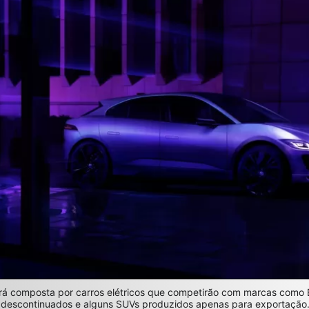
erá composta por carros elétricos que competirão com marcas como B
 descontinuados e alguns SUVs produzidos apenas para exportação