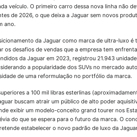
da veículo. O primeiro carro dessa nova linha não d
ntes de 2026, o que deixa a Jaguar sem novos produ
m ano.
osicionamento da Jaguar como marca de ultra-luxo 
tar os desafios de vendas que a empresa tem enfrent
ndidos da Jaguar em 2023, registrou 21.943 unidad
iderando a popularidade dos SUVs no mercado autom
ssidade de uma reformulação no portfólio da marca.
superiores a 100 mil libras esterlinas (aproximadamen
uar buscam atrair um público de alto poder aquisitiv
nde exibir um modelo-conceito grand tourer nos Est
via do que se espera para o futuro da marca. O con
retende estabelecer o novo padrão de luxo da Jaguar