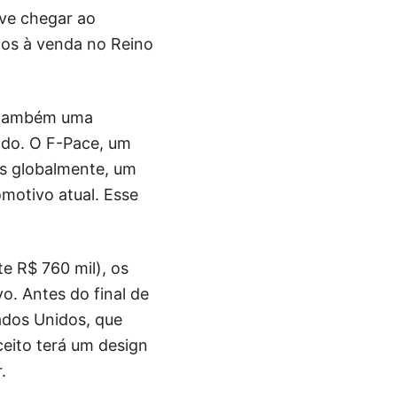
eve chegar ao
tos à venda no Reino
é também uma
ado. O F-Pace, um
es globalmente, um
otivo atual. Esse
te R$ 760 mil), os
o. Antes do final de
ados Unidos, que
ceito terá um design
.