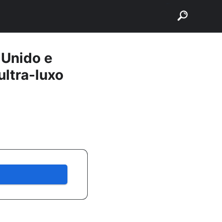
buscar
 Unido e
ltra-luxo