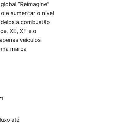
global “Reimagine”
o e aumentar o nível
odelos a combustão
ce, XE, XF e o
apenas veículos
r uma marca
em
luxo até