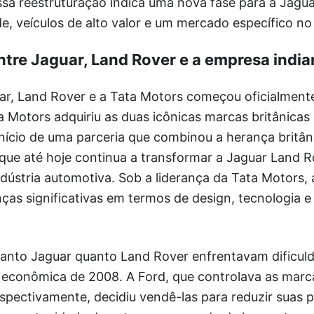
ssa reestruturação indica uma nova fase para a Jagua
ade, veículos de alto valor e um mercado específico n
entre Jaguar, Land Rover e a empresa indi
uar, Land Rover e a Tata Motors começou oficialmen
 Motors adquiriu as duas icônicas marcas britânicas 
nício de uma parceria que combinou a herança britân
 e que até hoje continua a transformar a Jaguar Land
ndústria automotiva. Sob a liderança da Tata Motors
as significativas em termos de design, tecnologia 
tanto Jaguar quanto Land Rover enfrentavam dificuld
 econômica de 2008. A Ford, que controlava as marca
spectivamente, decidiu vendê-las para reduzir suas p