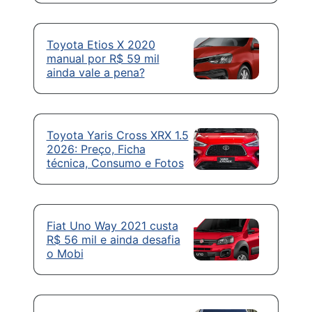
Toyota Etios X 2020
manual por R$ 59 mil
ainda vale a pena?
Toyota Yaris Cross XRX 1.5
2026: Preço, Ficha
técnica, Consumo e Fotos
Fiat Uno Way 2021 custa
R$ 56 mil e ainda desafia
o Mobi