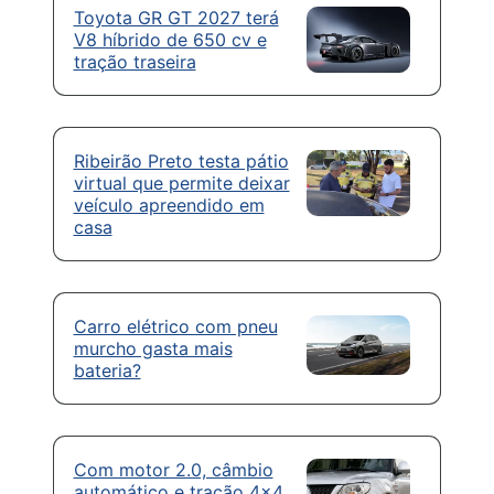
Toyota GR GT 2027 terá
V8 híbrido de 650 cv e
tração traseira
Ribeirão Preto testa pátio
virtual que permite deixar
veículo apreendido em
casa
Carro elétrico com pneu
murcho gasta mais
bateria?
Com motor 2.0, câmbio
automático e tração 4×4