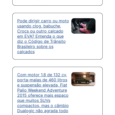
Pode dirigir carro ou moto
usando clog, babuche,
Crocs ou outro calçado
em EVA? Entenda o que
diz o Código de Trânsito
Brasileiro sobre os
calçados
Com motor 1.8 de 132 cv,
porta-malas de 460 litros
e suspensão elevada, Fiat
Palio Weekend Adventure
2015 oferece mais espaço
que muitos SUVs
compactos, mas o câmbio
Dualogic não agrada todo