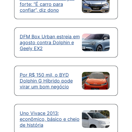
forte: “É carro para
confiar”, diz dono
DFM Box Urban estreia em
agosto contra Dolphin e
Geely EX2
Por R$ 150 mil, o BYD
Dolphin G Híbrido pode
virar um bom negócio
Uno Vivace 2013:
econômico, básico e cheio
de história