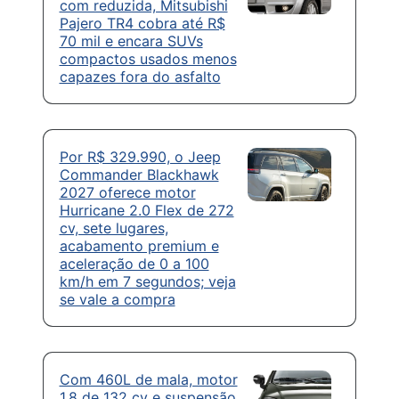
com reduzida, Mitsubishi
Pajero TR4 cobra até R$
70 mil e encara SUVs
compactos usados menos
capazes fora do asfalto
Por R$ 329.990, o Jeep
Commander Blackhawk
2027 oferece motor
Hurricane 2.0 Flex de 272
cv, sete lugares,
acabamento premium e
aceleração de 0 a 100
km/h em 7 segundos; veja
se vale a compra
Com 460L de mala, motor
1.8 de 132 cv e suspensão