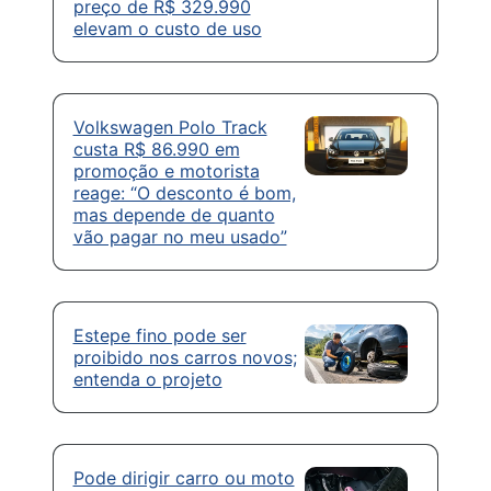
preço de R$ 329.990
elevam o custo de uso
Volkswagen Polo Track
custa R$ 86.990 em
promoção e motorista
reage: “O desconto é bom,
mas depende de quanto
vão pagar no meu usado”
Estepe fino pode ser
proibido nos carros novos;
entenda o projeto
Pode dirigir carro ou moto