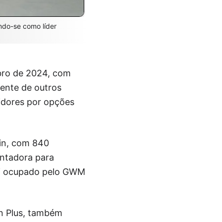
ndo-se como líder
mbro de 2024, com
ente de outros
idores por opções
in, com 840
ontadora para
 foi ocupado pelo GWM
an Plus, também