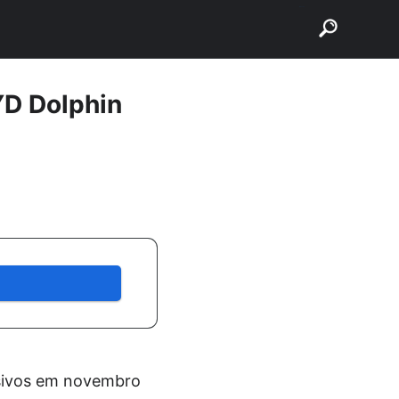
buscar
YD Dolphin
essivos em novembro