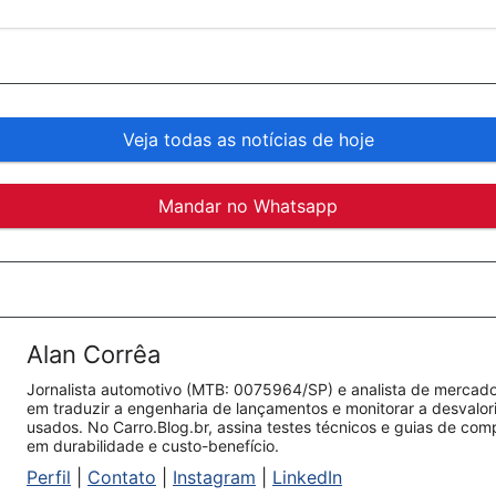
Veja todas as notícias de hoje
Mandar no Whatsapp
Alan Corrêa
Jornalista automotivo (MTB: 0075964/SP) e analista de mercado.
em traduzir a engenharia de lançamentos e monitorar a desvalo
usados. No Carro.Blog.br, assina testes técnicos e guias de co
em durabilidade e custo-benefício.
Perfil
|
Contato
|
Instagram
|
LinkedIn