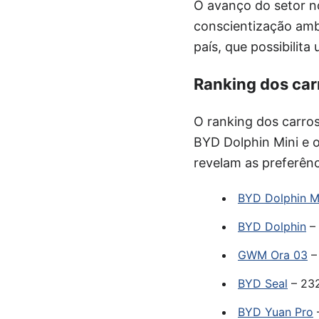
O avanço do setor no
conscientização amb
país, que possibilita
Ranking dos car
O ranking dos carro
BYD Dolphin Mini e 
revelam as preferên
BYD Dolphin M
BYD Dolphin
– 
GWM Ora 03
–
BYD Seal
– 232
BYD Yuan Pro