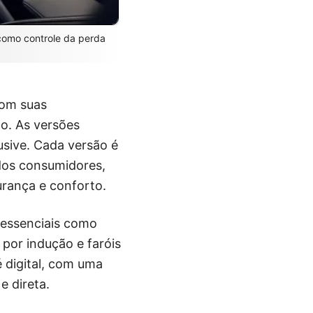
 como controle da perda
com suas
o. As versões
usive. Cada versão é
dos consumidores,
urança e conforto.
essenciais como
 por indução e faróis
 digital, com uma
e direta.