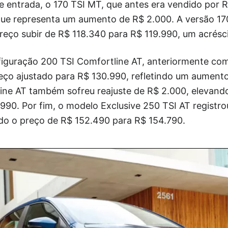
e entrada, o 170 TSI MT, que antes era vendido por 
 que representa um aumento de R$ 2.000. A versão 1
reço subir de R$ 118.340 para R$ 119.990, um acrésc
figuração 200 TSI Comfortline AT, anteriormente com
reço ajustado para R$ 130.990, refletindo um aument
line AT também sofreu reajuste de R$ 2.000, elevand
990. Por fim, o modelo Exclusive 250 TSI AT registr
ndo o preço de R$ 152.490 para R$ 154.790.