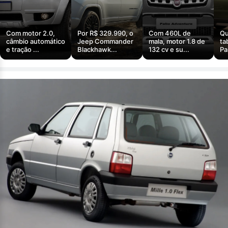
Com motor 2.0,
Por R$ 329.990, o
Com 460L de
Qu
câmbio automático
Jeep Commander
mala, motor 1.8 de
ta
e tração ...
Blackhawk...
132 cv e su...
Pa