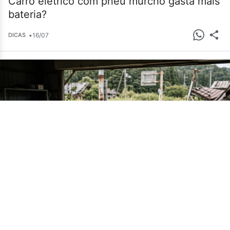
Carro elétrico com pneu murcho gasta mais
bateria?
•
16/07
DICAS
Cemitério de carros em Fukushima guarda