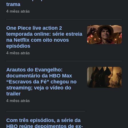
trama
4 mêss atrás
One Piece live action 2
temporada online: série estreia
na Netflix com oito novos
episódios
4 mêss atrás
Arautos do Evangelho:
documentário da HBO Max
“Escravos da Fé” chegou no
streaming; veja o vídeo do
trailer
4 mêss atrás
Com três episódios, a série da
HBO reúne depoimentos de ex-