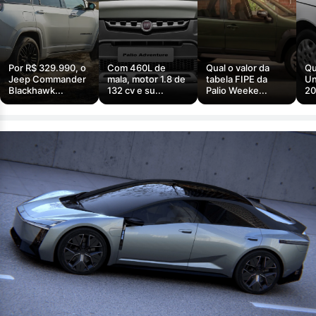
Por R$ 329.990, o
Com 460L de
Qual o valor da
Qu
Jeep Commander
mala, motor 1.8 de
tabela FIPE da
Un
Blackhawk...
132 cv e su...
Palio Weeke...
20