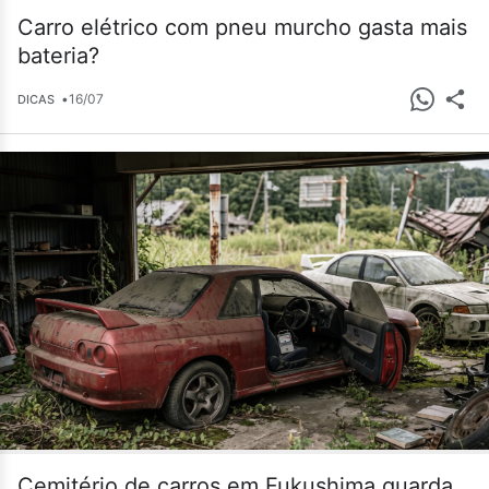
Carro elétrico com pneu murcho gasta mais
bateria?
•
16/07
DICAS
Cemitério de carros em Fukushima guarda