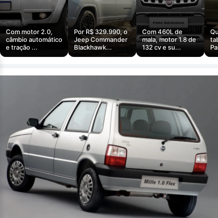
Com motor 2.0,
Por R$ 329.990, o
Com 460L de
Qu
câmbio automático
Jeep Commander
mala, motor 1.8 de
ta
e tração ...
Blackhawk...
132 cv e su...
Pa