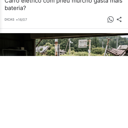
Carro elétrico com pneu murcho gasta mais
bateria?
•
16/07
DICAS
Cemitério de carros em Fukushima guarda