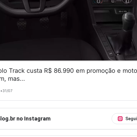
lo Track custa R$ 86.990 em promoção e motor
m, mas...
•
31/07
Blog.br no Instagram
Segui