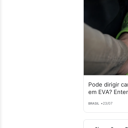
Pode dirigir c
em EVA? Enten
•
23/07
BRASIL