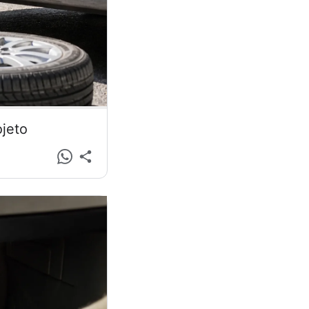
ojeto