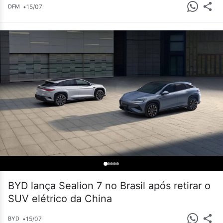
•
15/07
DFM
BYD lança Sealion 7 no Brasil após retirar o
SUV elétrico da China
•
15/07
BYD