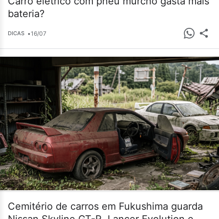
Carro elétrico com pneu murcho gasta mais
bateria?
•
16/07
DICAS
Cemitério de carros em Fukushima guarda