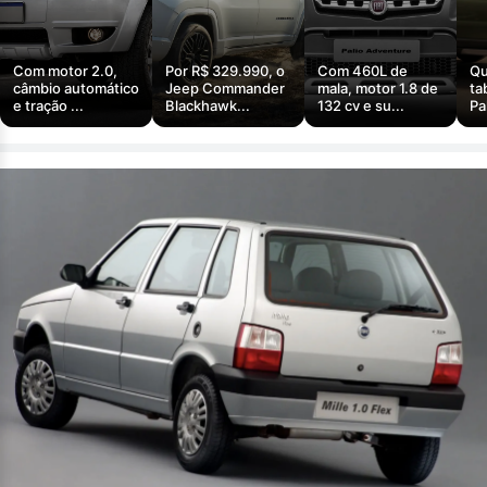
Com motor 2.0,
Por R$ 329.990, o
Com 460L de
Qu
câmbio automático
Jeep Commander
mala, motor 1.8 de
ta
e tração ...
Blackhawk...
132 cv e su...
Pa