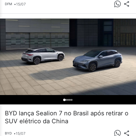
•
15/07
DFM
BYD lança Sealion 7 no Brasil após retirar o
SUV elétrico da China
•
15/07
BYD