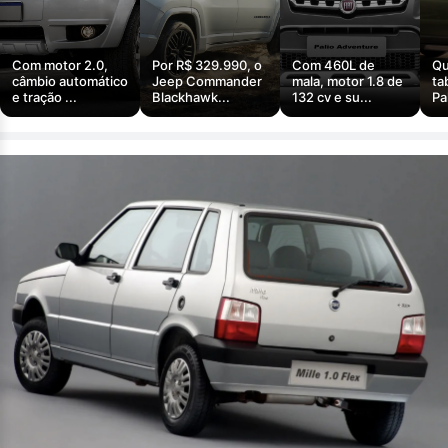
Com motor 2.0,
Por R$ 329.990, o
Com 460L de
Qu
câmbio automático
Jeep Commander
mala, motor 1.8 de
ta
e tração ...
Blackhawk...
132 cv e su...
Pa