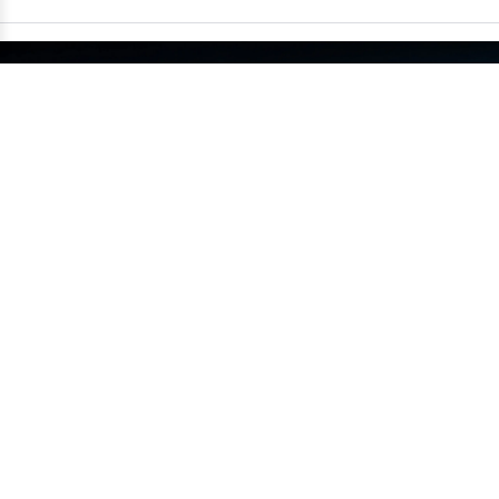
China supera um milhão de carros
exportados em um único mês
•
14/07
MUNDO