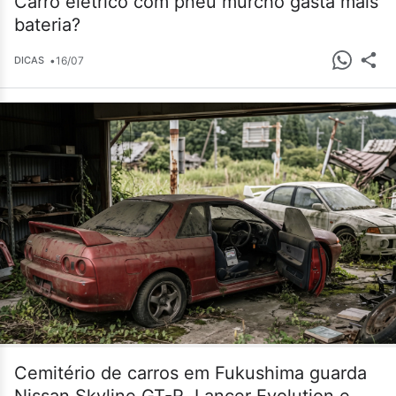
Carro elétrico com pneu murcho gasta mais
bateria?
•
16/07
DICAS
Cemitério de carros em Fukushima guarda