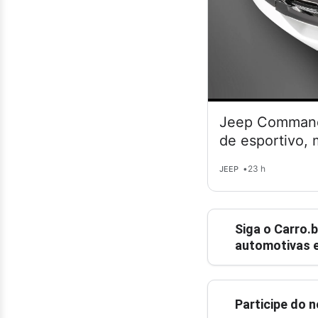
Jeep Commande
de esportivo,
•
23 h
JEEP
Siga o
Carro.b
automotivas e
Participe do 