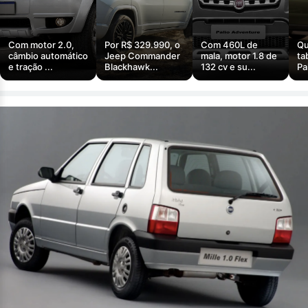
Com motor 2.0,
Por R$ 329.990, o
Com 460L de
Qu
câmbio automático
Jeep Commander
mala, motor 1.8 de
ta
e tração ...
Blackhawk...
132 cv e su...
Pa