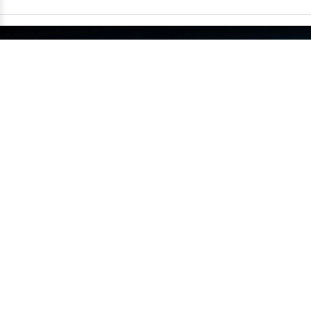
China supera um milhão de carros
exportados em um único mês
•
14/07
MUNDO