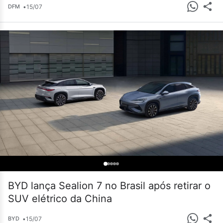
•
15/07
DFM
BYD lança Sealion 7 no Brasil após retirar o
SUV elétrico da China
•
15/07
BYD