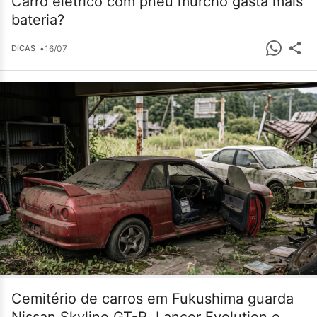
Carro elétrico com pneu murcho gasta mais
bateria?
•
16/07
DICAS
Cemitério de carros em Fukushima guarda