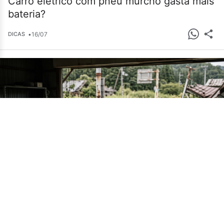
Carro elétrico com pneu murcho gasta mais
bateria?
•
16/07
DICAS
Cemitério de carros em Fukushima guarda