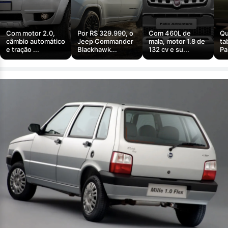
Com motor 2.0,
Por R$ 329.990, o
Com 460L de
Qu
câmbio automático
Jeep Commander
mala, motor 1.8 de
ta
e tração ...
Blackhawk...
132 cv e su...
Pa