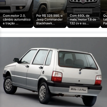
Com motor 2.0,
Por R$ 329.990, o
Com 460L de
Qu
câmbio automático
Jeep Commander
mala, motor 1.8 de
ta
e tração ...
Blackhawk...
132 cv e su...
Pa