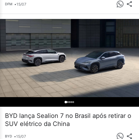
•
15/07
DFM
BYD lança Sealion 7 no Brasil após retirar o
SUV elétrico da China
•
15/07
BYD