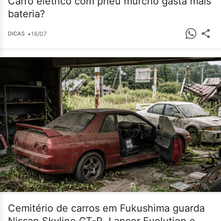
Carro elétrico com pneu murcho gasta mais
bateria?
•
16/07
DICAS
Cemitério de carros em Fukushima guarda