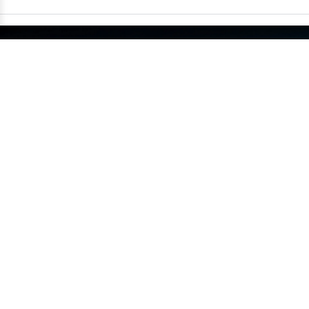
China supera um milhão de carros
exportados em um único mês
•
14/07
MUNDO