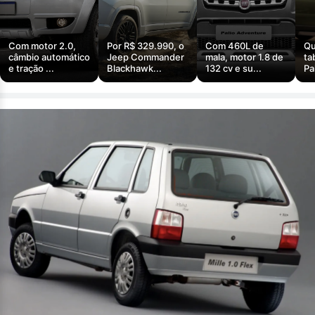
Com motor 2.0,
Por R$ 329.990, o
Com 460L de
Qu
câmbio automático
Jeep Commander
mala, motor 1.8 de
ta
e tração ...
Blackhawk...
132 cv e su...
Pa