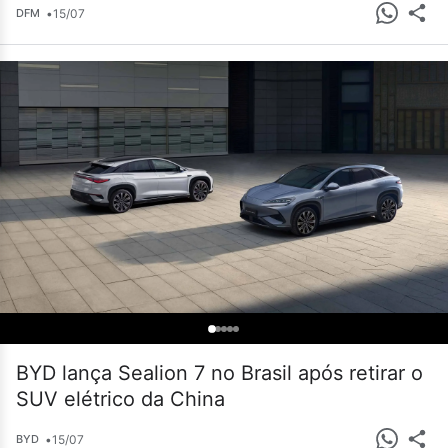
•
15/07
DFM
BYD lança Sealion 7 no Brasil após retirar o
SUV elétrico da China
•
15/07
BYD