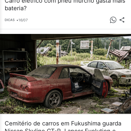
Carro elétrico com pneu murcho gasta mais
bateria?
•
16/07
DICAS
Cemitério de carros em Fukushima guarda