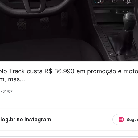
lo Track custa R$ 86.990 em promoção e motor
m, mas...
•
31/07
Blog.br no Instagram
Segui