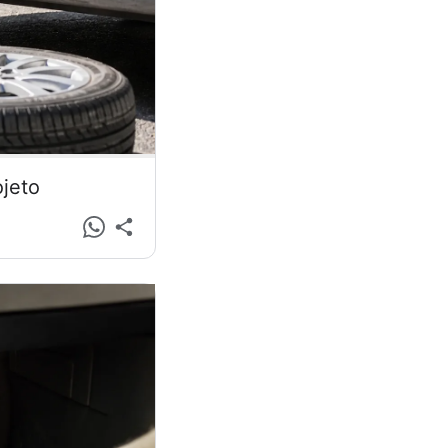
ojeto