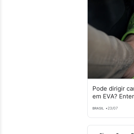
Pode dirigir c
em EVA? Enten
•
23/07
BRASIL