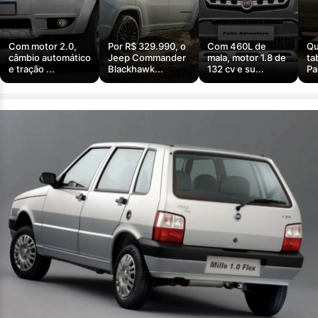
Com motor 2.0,
Por R$ 329.990, o
Com 460L de
Qu
câmbio automático
Jeep Commander
mala, motor 1.8 de
ta
e tração ...
Blackhawk...
132 cv e su...
Pa