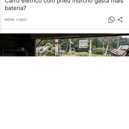
Carro elétrico com pneu murcho gasta mais
bateria?
•
16/07
DICAS
Cemitério de carros em Fukushima guarda