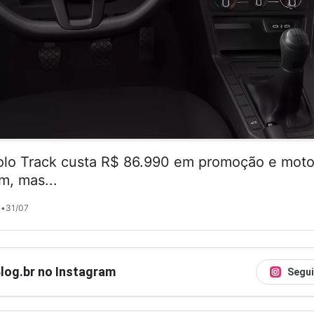
lo Track custa R$ 86.990 em promoção e motor
m, mas...
•
31/07
Blog.br no Instagram
Segui