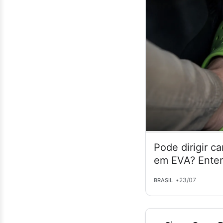
Pode dirigir c
em EVA? Enten
•
23/07
BRASIL