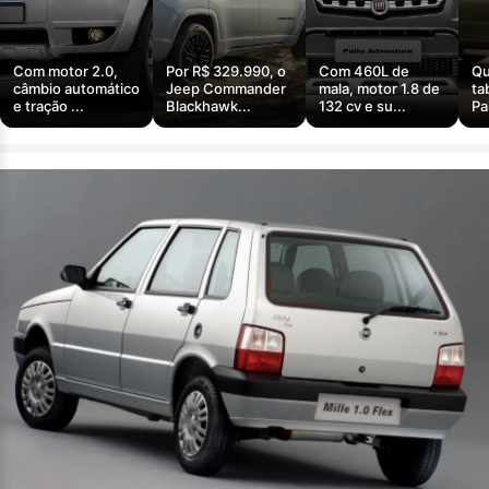
Com motor 2.0,
Por R$ 329.990, o
Com 460L de
Qu
câmbio automático
Jeep Commander
mala, motor 1.8 de
ta
e tração ...
Blackhawk...
132 cv e su...
Pa