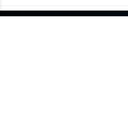
China supera um milhão de carros
exportados em um único mês
•
14/07
MUNDO