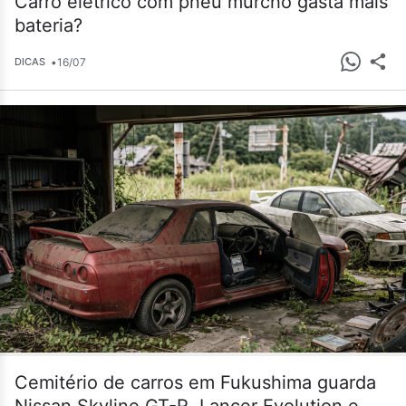
Carro elétrico com pneu murcho gasta mais
bateria?
•
16/07
DICAS
Cemitério de carros em Fukushima guarda