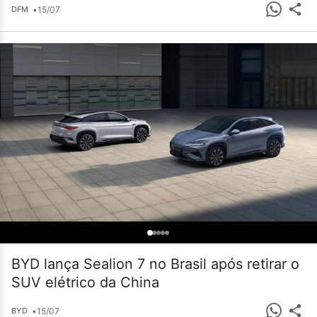
•
15/07
DFM
BYD lança Sealion 7 no Brasil após retirar o
SUV elétrico da China
•
15/07
BYD