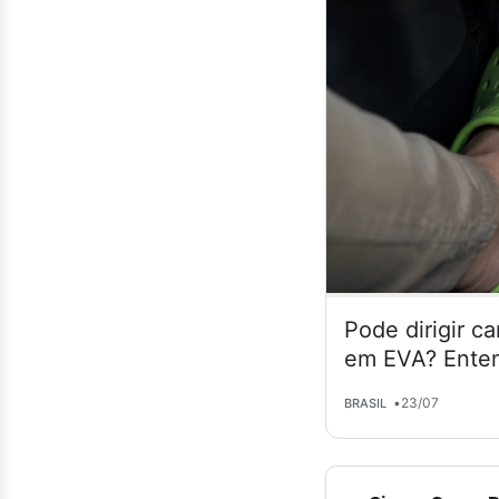
Pode dirigir c
em EVA? Enten
•
23/07
BRASIL