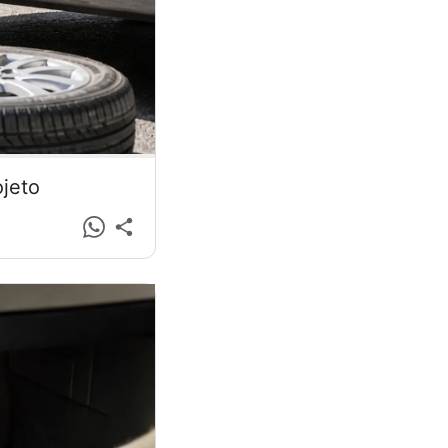
ojeto