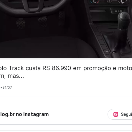
lo Track custa R$ 86.990 em promoção e motor
m, mas...
•
31/07
Blog.br no Instagram
Segui