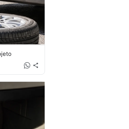
ojeto