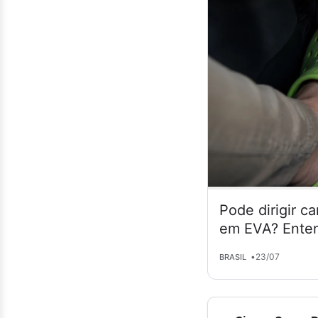
Pode dirigir c
em EVA? Enten
•
23/07
BRASIL