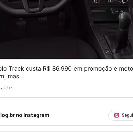
lo Track custa R$ 86.990 em promoção e motor
m, mas...
•
31/07
Blog.br no Instagram
Segui