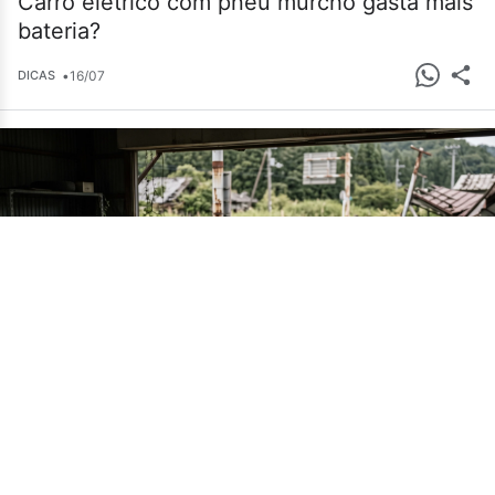
Carro elétrico com pneu murcho gasta mais
bateria?
•
16/07
DICAS
Cemitério de carros em Fukushima guarda