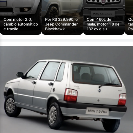
Com motor 2.0,
Por R$ 329.990, o
Com 460L de
Qu
câmbio automático
Jeep Commander
mala, motor 1.8 de
ta
e tração ...
Blackhawk...
132 cv e su...
Pa