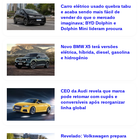
Carro elétrico usado quebra tabu
e acaba sendo mais fácil de
vender do que o mercado
imaginava; BYD Dolphin e
Dolphin Mini lideram procura
Novo BMW X5 terá versões
elétrica, híbrida, diesel, gasolina
e hidrogênio
CEO da Audi revela que marca
pode retomar com cupês e
conversíveis após reorganizar
linha global
Revelado: Volkswagen prepara