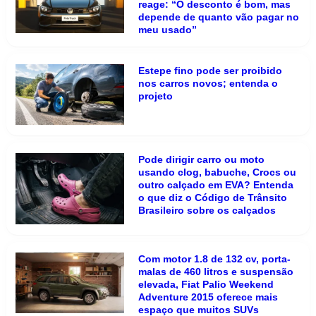
reage: “O desconto é bom, mas
depende de quanto vão pagar no
meu usado”
Estepe fino pode ser proibido
nos carros novos; entenda o
projeto
Pode dirigir carro ou moto
usando clog, babuche, Crocs ou
outro calçado em EVA? Entenda
o que diz o Código de Trânsito
Brasileiro sobre os calçados
Com motor 1.8 de 132 cv, porta-
malas de 460 litros e suspensão
elevada, Fiat Palio Weekend
Adventure 2015 oferece mais
espaço que muitos SUVs