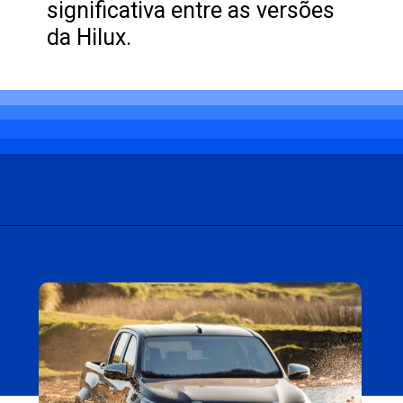
significativa entre as versões
da Hilux.
Opening
https://carro.blog.br/toyota-hilux-srx-sai-de-linha-para-a-chegada-da-versao-srx-plus-no-brasil.html