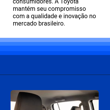
consumidores. A Toyota
mantém seu compromisso
com a qualidade e inovação no
mercado brasileiro.
Opening
https://carro.blog.br/toyota-hilux-srx-sai-de-linha-para-a-chegada-da-versao-srx-plus-no-brasil.html