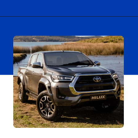
Opening
https://carro.blog.br/toyota-hilux-srx-sai-de-linha-para-a-chegada-da-versao-srx-plus-no-brasil.html