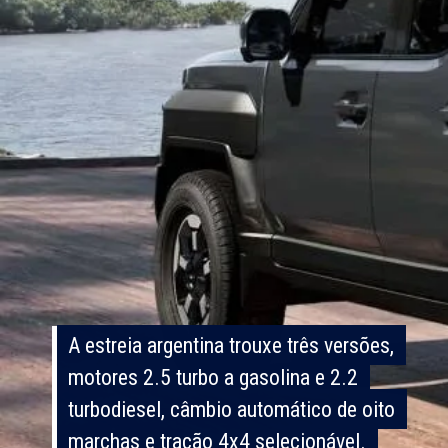
A estreia argentina trouxe três versões,
A estreia argentina trouxe três versões,
motores 2.5 turbo a gasolina e 2.2
motores 2.5 turbo a gasolina e 2.2
turbodiesel, câmbio automático de oito
turbodiesel, câmbio automático de oito
marchas e tração 4x4 selecionável.
marchas e tração 4x4 selecionável.