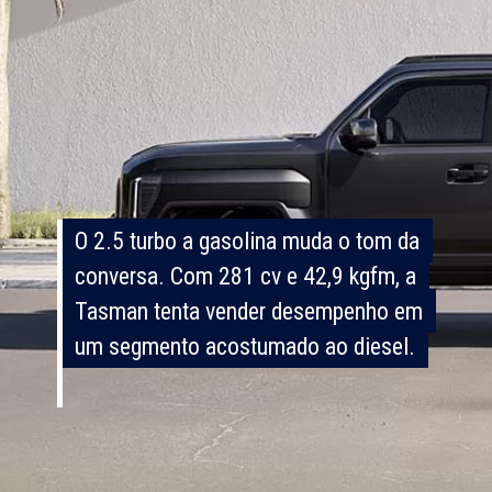
O 2.5 turbo a gasolina muda o tom da
O 2.5 turbo a gasolina muda o tom da
conversa. Com 281 cv e 42,9 kgfm, a
conversa. Com 281 cv e 42,9 kgfm, a
Tasman tenta vender desempenho em
Tasman tenta vender desempenho em
um segmento acostumado ao diesel.
um segmento acostumado ao diesel.