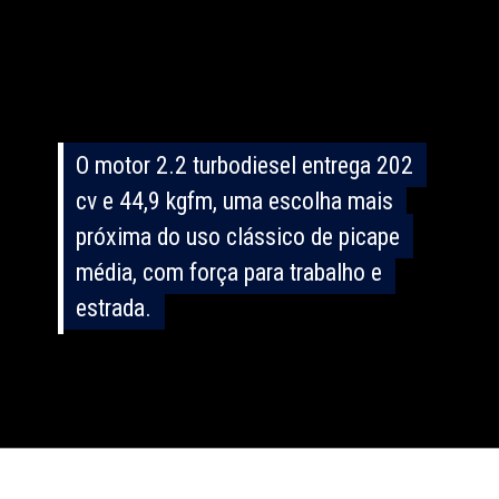
O motor 2.2 turbodiesel entrega 202
O motor 2.2 turbodiesel entrega 202
cv e 44,9 kgfm, uma escolha mais
cv e 44,9 kgfm, uma escolha mais
próxima do uso clássico de picape
próxima do uso clássico de picape
média, com força para trabalho e
média, com força para trabalho e
estrada.
estrada.