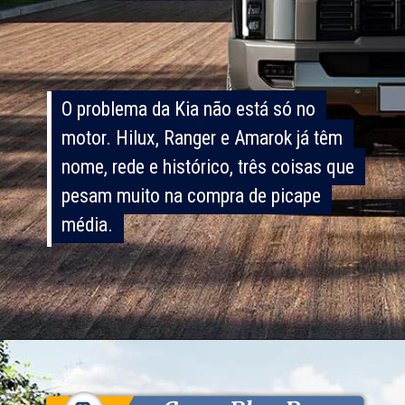
O problema da Kia não está só no
O problema da Kia não está só no
motor. Hilux, Ranger e Amarok já têm
motor. Hilux, Ranger e Amarok já têm
nome, rede e histórico, três coisas que
nome, rede e histórico, três coisas que
pesam muito na compra de picape
pesam muito na compra de picape
média.
média.