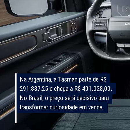
Na Argentina, a Tasman parte de R$
Na Argentina, a Tasman parte de R$
291.887,25 e chega a R$ 401.028,00.
291.887,25 e chega a R$ 401.028,00.
No Brasil, o preço será decisivo para
No Brasil, o preço será decisivo para
transformar curiosidade em venda.
transformar curiosidade em venda.