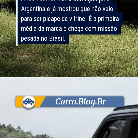
Argentina e já mostrou que não veio
Argentina e já mostrou que não veio
para ser picape de vitrine. É a primeira
para ser picape de vitrine. É a primeira
média da marca e chega com missão
média da marca e chega com missão
pesada no Brasil.
pesada no Brasil.