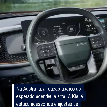
Na Austrália, a reação abaixo do
Na Austrália, a reação abaixo do
esperado acendeu alerta. A Kia já
esperado acendeu alerta. A Kia já
estuda acessórios e ajustes de
estuda acessórios e ajustes de