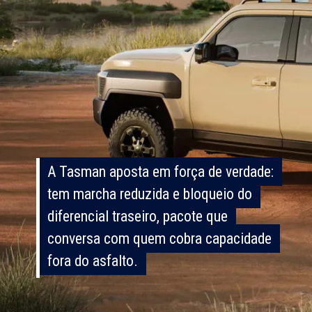
A Tasman aposta em força de verdade:
A Tasman aposta em força de verdade:
tem marcha reduzida e bloqueio do
tem marcha reduzida e bloqueio do
diferencial traseiro, pacote que
diferencial traseiro, pacote que
conversa com quem cobra capacidade
conversa com quem cobra capacidade
fora do asfalto.
fora do asfalto.