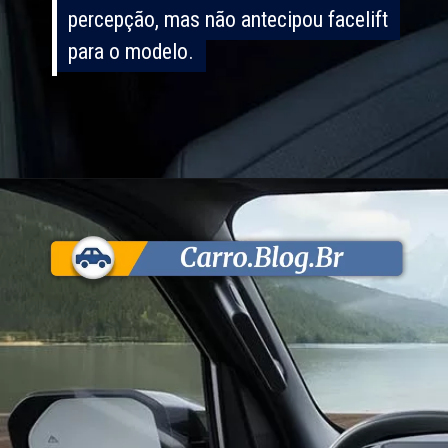
percepção, mas não antecipou facelift
percepção, mas não antecipou facelift
para o modelo.
para o modelo.