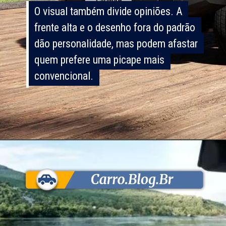
O visual também divide opiniões. A
O visual também divide opiniões. A
frente alta e o desenho fora do padrão
frente alta e o desenho fora do padrão
dão personalidade, mas podem afastar
dão personalidade, mas podem afastar
quem prefere uma picape mais
quem prefere uma picape mais
convencional.
convencional.