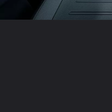
Opening
https://carro.blog.br/carros/kia/kia-tasman-chegou-antes-na-argentina-e-revelou-o-que-o-brasil-deve-encarar-precos-altos-visual-polemico-e-uma-aposta-ousada.html