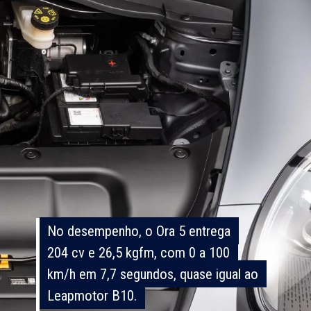
No desempenho, o Ora 5 entrega
No desempenho, o Ora 5 entrega
204 cv e 26,5 kgfm, com 0 a 100
204 cv e 26,5 kgfm, com 0 a 100
km/h em 7,7 segundos, quase igual ao
km/h em 7,7 segundos, quase igual ao
Leapmotor B10.
Leapmotor B10.