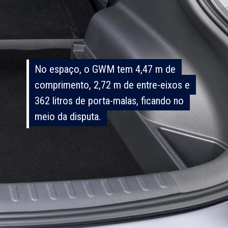
No espaço, o GWM tem 4,47 m de
No espaço, o GWM tem 4,47 m de
comprimento, 2,72 m de entre-eixos e
comprimento, 2,72 m de entre-eixos e
362 litros de porta-malas, ficando no
362 litros de porta-malas, ficando no
meio da disputa.
meio da disputa.