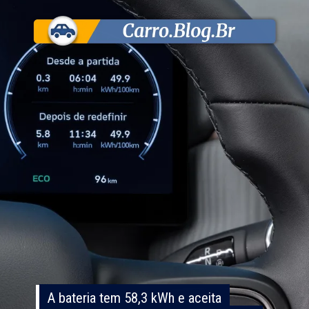
A bateria tem 58,3 kWh e aceita
A bateria tem 58,3 kWh e aceita