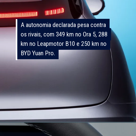
A autonomia declarada pesa contra
A autonomia declarada pesa contra
os rivais, com 349 km no Ora 5, 288
os rivais, com 349 km no Ora 5, 288
km no Leapmotor B10 e 250 km no
km no Leapmotor B10 e 250 km no
BYD Yuan Pro.
BYD Yuan Pro.