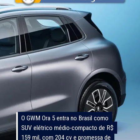
O GWM Ora 5 entra no Brasil como
O GWM Ora 5 entra no Brasil como
SUV elétrico médio-compacto de R$
SUV elétrico médio-compacto de R$
159 mil, com 204 cv e promessa de
159 mil, com 204 cv e promessa de