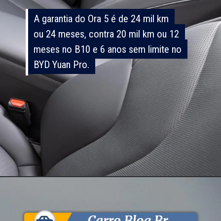
A garantia do Ora 5 é de 24 mil km
A garantia do Ora 5 é de 24 mil km
ou 24 meses, contra 20 mil km ou 12
ou 24 meses, contra 20 mil km ou 12
meses no B10 e 6 anos sem limite no
meses no B10 e 6 anos sem limite no
BYD Yuan Pro.
BYD Yuan Pro.