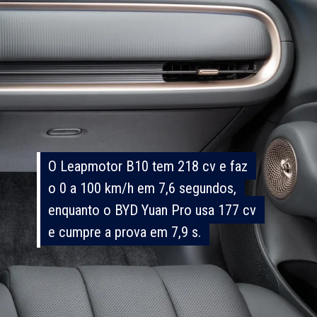
O Leapmotor B10 tem 218 cv e faz
O Leapmotor B10 tem 218 cv e faz
o 0 a 100 km/h em 7,6 segundos,
o 0 a 100 km/h em 7,6 segundos,
enquanto o BYD Yuan Pro usa 177 cv
enquanto o BYD Yuan Pro usa 177 cv
e cumpre a prova em 7,9 s.
e cumpre a prova em 7,9 s.