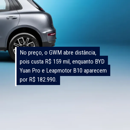
No preço, o GWM abre distância,
No preço, o GWM abre distância,
pois custa R$ 159 mil, enquanto BYD
pois custa R$ 159 mil, enquanto BYD
Yuan Pro e Leapmotor B10 aparecem
Yuan Pro e Leapmotor B10 aparecem
por R$ 182.990.
por R$ 182.990.