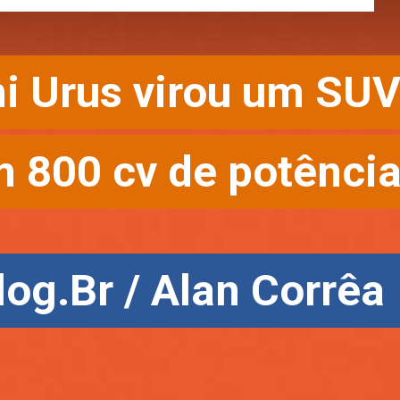
 Urus virou um SUV
 Urus virou um SUV
 800 cv de potência
 800 cv de potência
log.Br / Alan Corrêa
log.Br / Alan Corrêa