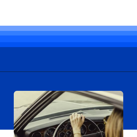
Opening
https://carro.blog.br/problema-com-barulho-no-carro-veja-como-resolver.html