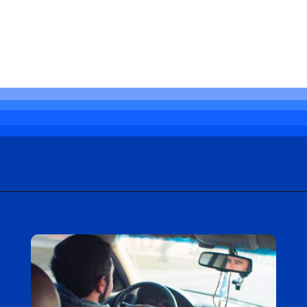
Opening
https://carro.blog.br/problema-com-barulho-no-carro-veja-como-resolver.html