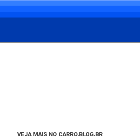
Opening
https://carro.blog.br/problema-com-barulho-no-carro-veja-como-resolver.html
VEJA MAIS NO CARRO.BLOG.BR