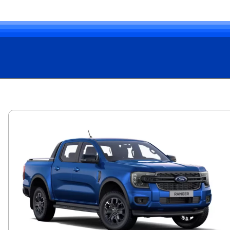
Opening
https://carro.blog.br/ford-apresenta-a-ranger-black-2025-com-motor-2-0-turbodiesel-por-r-219-990.html?tipo=amp