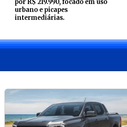
por R$ 219.990, focado em uso
urbano e picapes
intermediárias.
Opening
https://carro.blog.br/ford-apresenta-a-ranger-black-2025-com-motor-2-0-turbodiesel-por-r-219-990.html?tipo=amp