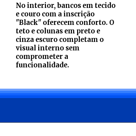
No interior, bancos em tecido
e couro com a inscrição
"Black" oferecem conforto. O
teto e colunas em preto e
cinza escuro completam o
visual interno sem
comprometer a
funcionalidade.
Opening
https://carro.blog.br/ford-apresenta-a-ranger-black-2025-com-motor-2-0-turbodiesel-por-r-219-990.html?tipo=amp