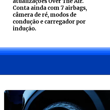
atualizações Over The Air.
Conta ainda com 7 airbags,
câmera de ré, modos de
condução e carregador por
indução.
Opening
https://carro.blog.br/ford-apresenta-a-ranger-black-2025-com-motor-2-0-turbodiesel-por-r-219-990.html?tipo=amp