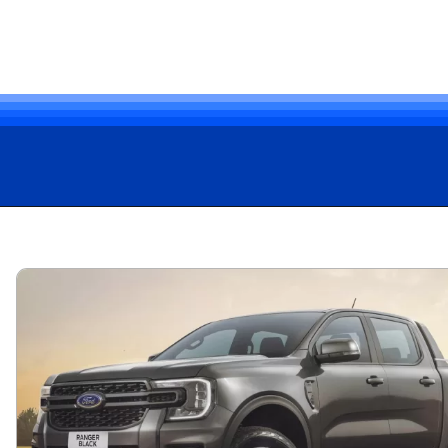
Opening
https://carro.blog.br/ford-apresenta-a-ranger-black-2025-com-motor-2-0-turbodiesel-por-r-219-990.html?tipo=amp