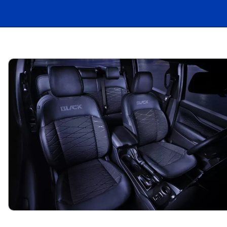
Opening
https://carro.blog.br/ford-apresenta-a-ranger-black-2025-com-motor-2-0-turbodiesel-por-r-219-990.html?tipo=amp