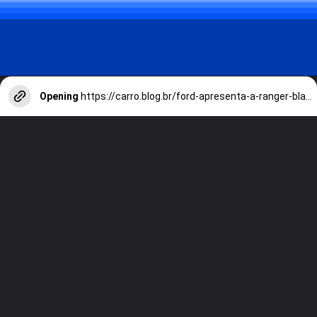
Opening
https://carro.blog.br/ford-apresenta-a-ranger-black-2025-com-motor-2-0-turbodiesel-por-r-219-990.html?tipo=amp