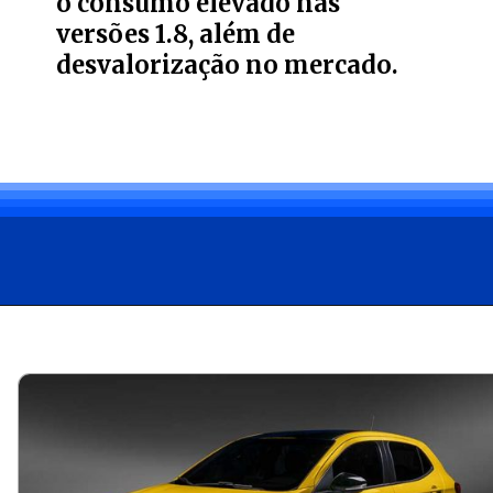
o consumo elevado nas
versões 1.8, além de
desvalorização no mercado.
Opening
https://carro.blog.br/fiat-argo-2018-usado-quais-sao-as-vantagens-e-desvantagens.html