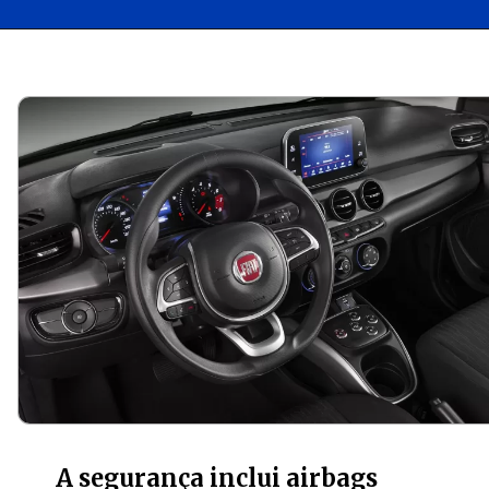
Opening
https://carro.blog.br/fiat-argo-2018-usado-quais-sao-as-vantagens-e-desvantagens.html
A segurança inclui airbags