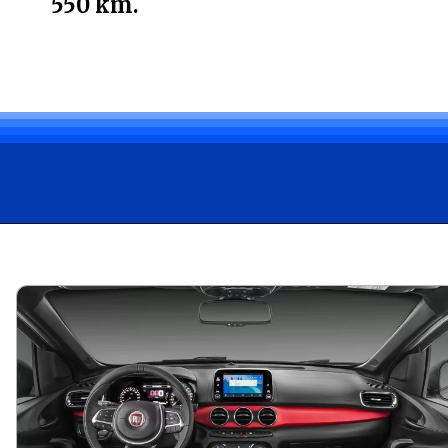
550 km.
Opening
https://carro.blog.br/fiat-argo-2018-usado-quais-sao-as-vantagens-e-desvantagens.html