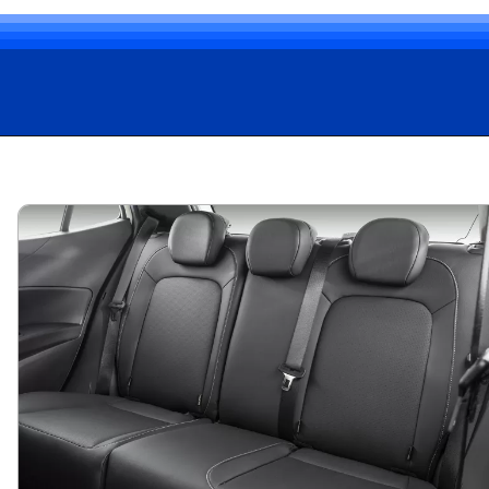
Opening
https://carro.blog.br/fiat-argo-2018-usado-quais-sao-as-vantagens-e-desvantagens.html