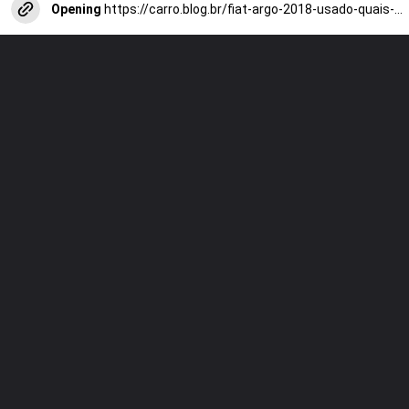
Opening
https://carro.blog.br/fiat-argo-2018-usado-quais-sao-as-vantagens-e-desvantagens.html