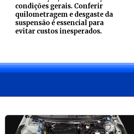
condições gerais. Conferir
quilometragem e desgaste da
suspensão é essencial para
evitar custos inesperados.
Opening
https://carro.blog.br/fiat-argo-2018-usado-quais-sao-as-vantagens-e-desvantagens.html