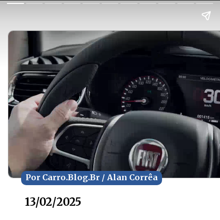
Por Carro.Blog.Br / Alan Corrêa
Por Carro.Blog.Br / Alan Corrêa
13/02/2025