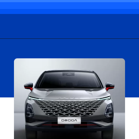
Opening
https://carro.blog.br/omoda-5-chega-por-r-238-mil-no-uruguai-suv-eletrico-vira-para-o-brasil-em-breve.html