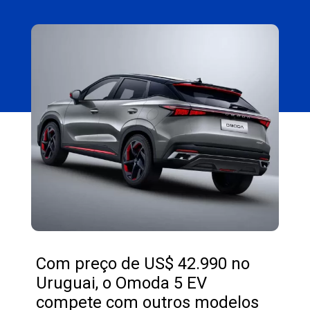
Opening
https://carro.blog.br/omoda-5-chega-por-r-238-mil-no-uruguai-suv-eletrico-vira-para-o-brasil-em-breve.html
Com preço de US$ 42.990 no
Uruguai, o Omoda 5 EV
compete com outros modelos