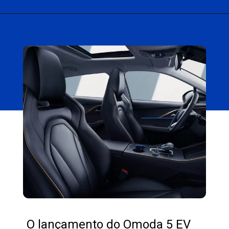
Opening
https://carro.blog.br/omoda-5-chega-por-r-238-mil-no-uruguai-suv-eletrico-vira-para-o-brasil-em-breve.html
O lançamento do Omoda 5 EV