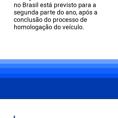
no Brasil está previsto para a
segunda parte do ano, após a
conclusão do processo de
homologação do veículo.
Opening
https://carro.blog.br/omoda-5-chega-por-r-238-mil-no-uruguai-suv-eletrico-vira-para-o-brasil-em-breve.html