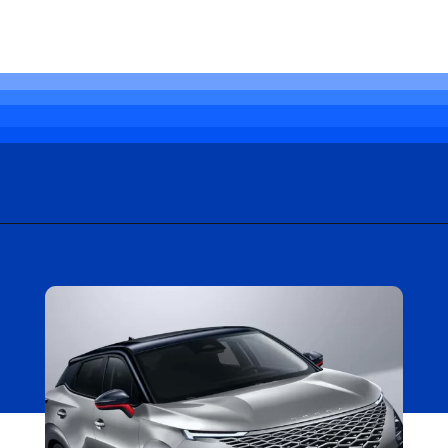
Opening
https://carro.blog.br/omoda-5-chega-por-r-238-mil-no-uruguai-suv-eletrico-vira-para-o-brasil-em-breve.html