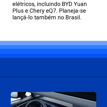
elétricos, incluindo BYD Yuan
Plus e Chery eQ7. Planeja-se
lançá-lo também no Brasil.
Opening
https://carro.blog.br/omoda-5-chega-por-r-238-mil-no-uruguai-suv-eletrico-vira-para-o-brasil-em-breve.html