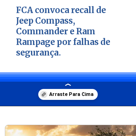
FCA convoca recall de
Jeep Compass,
Commander e Ram
Rampage por falhas de
segurança.
Opening
https://carro.blog.br/stellantis-anuncia-recall-do-jeep-compass-commander-e-ram-rampage.html